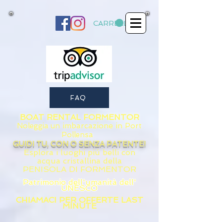
CARRELLO
FAQ
BOAT RENTAL FORMENTOR
imbarcazione in
Noleggia un
Port
Pollensa
GUIDI TU, CON O SENZA PATENTE!
Esplora i luoghi piú belli con
acqua
cristallina della
PENISOLA DI FORMENTOR
Patrimonio dell'umanità dell'
UNESCO
CHIAMACI PER OFFERTE LAST
MINUTE