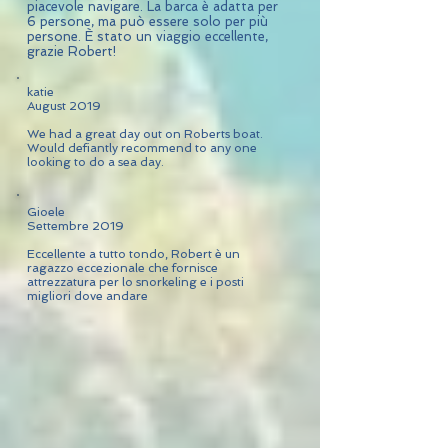
piacevole navigare. La barca è adatta per
6 persone, ma può essere solo per più
persone. È stato un viaggio eccellente,
grazie Robert!
katie
August 2019
We had a great day out on Roberts boat.
Would defiantly recommend to any one
looking to do a sea day.
Gioele
Settembre 2019
Eccellente a tutto tondo, Robert è un
ragazzo eccezionale che fornisce
attrezzatura per lo snorkeling e i posti
migliori dove andare