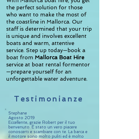
With Mallorca boat hire, you get
the perfect solution for those
who want to make the most of
the coastline in Mallorca. Our
staff is determined that your trip
is unique and involves excellent
boats and warm, attentive
service. Step up today—book a
boat from
Mallorca Boat Hire
service at boat rental formentor
—prepare yourself for an
unforgettable water adventure.
Testimonianze
Stephane
Agosto 2019
Eccellente, grazie Robert per il tuo
benvenuto. È stato un vero piacere
conoscerti e scambiare con te. La barca e
il motore sono molto puliti ed è molto