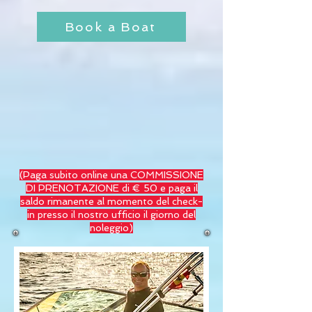
Book a Boat
(Paga subito online una COMMISSIONE
DI PRENOTAZIONE di € 50 e paga il
saldo rimanente al momento del check-
in
presso il nostro ufficio il giorno del
noleggio)
Blog
Testdate